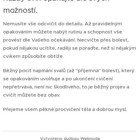
možností.
Nemusíte vše odcvičit do detailu. Až pravidelným
opakováním můžete nabýt rutinu a schopnost vše
provést dle Vašeho očekávání. Necvičte přes bolest,
pokud nějakou ucítíte, raději se poraďte, než si nějakým
cvikem způsobíte obtíže.
Běžný pocit napínání svalů (až "příjemná" bolest), který
se opakováním uvolňuje a po ukončení cvičení
nepřetrvává, není nic škodlivého, to je běžný projev a
cvičit můžete bez obav.
Přejeme všem pěkné procvičení těla a dobrou mysl.
Vytvořeno službou
Webnode